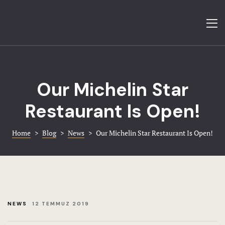
Anasayfa
Bize Ulaşın
Anasayfa
Blog
Restoran & 
Our Michelin Star
FAQ
Odalar & Su
Restaurant Is Open!
Galeri
Galeri
Home
>
Blog
>
News
>
Our Michelin Star Restaurant Is Open!
Hotel
Ödüller & Se
Hotel Acco
Bize Ulaşın
Hotel Acco
NEWS
12 TEMMUZ 2019
Hotel Booki