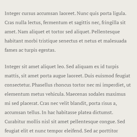
Hotel Booki
Integer cursus accumsan laoreet. Nunc quis porta ligula.
Hotel Cart
Cras nulla lectus, fermentum et sagittis nec, fringilla sit
amet.
Nam aliquet et tortor sed aliquet. Pellentesque
Hotel Cart
habitant morbi tristique senectus et netus et malesuada
fames ac turpis egestas.
Hotel Chec
Hotel Chec
Integer sit amet aliquet leo. Sed aliquam ex id turpis
mattis, sit amet porta augue laoreet. Duis euismod feugiat
Hotel Room
consectetur. Phasellus rhoncus tortor nec mi imperdiet, ut
elementum metus vehicula. Maecenas sodales maximus
Hotel Room
mi sed placerat. Cras nec velit blandit, porta risus a,
Hotel Than
accumsan tellus. In hac habitasse platea dictumst.
Curabitur mollis nisl sit amet pellentesque congue. Sed
Hotel Than
feugiat elit et nunc tempor eleifend. Sed ac porttitor