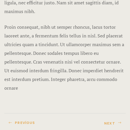
ligula, nec efficitur justo. Nam sit amet sagittis diam, id
Icons
maximus nibh.
Landing Pa
Proin consequat, nibh ut semper rhoncus, lacus tortor
Nearby plac
laoreet ante, a fermentum felis tellus in nisl. Sed placerat
ultricies quam a tincidunt. Ut ullamcorper maximus sem a
Odalar & Su
pellentesque. Donec sodales tempus libero eu
Ödüller & Se
pellentesque. Cras venenatis nisi vel consectetur ornare.
Ut euismod interdum fringilla. Donec imperdiet hendrerit
Örnek sayfa
est interdum pretium. Integer pharetra, arcu commodo
ornare
Page 404
Restoran & 
Rooms Card
PREVIOUS
NEXT