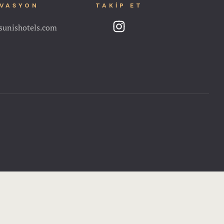
RVASYON
TAKIP ET
sunishotels.com